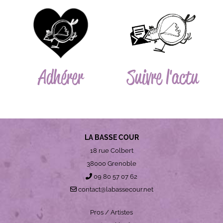
Adhérer
Suivre l'actu
LA BASSE COUR
18 rue Colbert
38000 Grenoble
09 80 57 07 62
contact@labassecour.net
Pros / Artistes