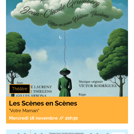
Humour
Théâtre
Les Scènes en Scènes
"Votre Maman"
Mercredi 18 novembre // 20h30