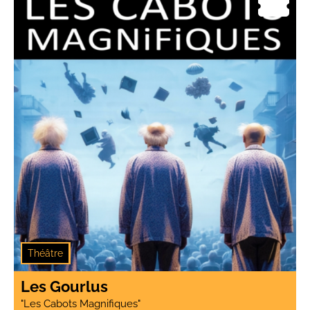
Humour
Théâtre
Les Gourlus
"Les Cabots Magnifiques"