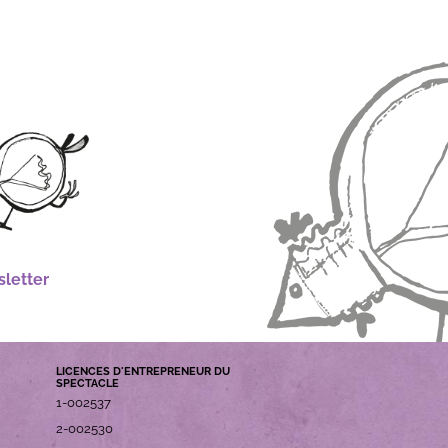
letter
LICENCES D'ENTREPRENEUR DU
SPECTACLE
1-002537
2-002530