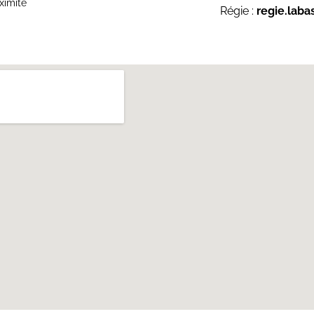
ximité
Régie :
regie.lab