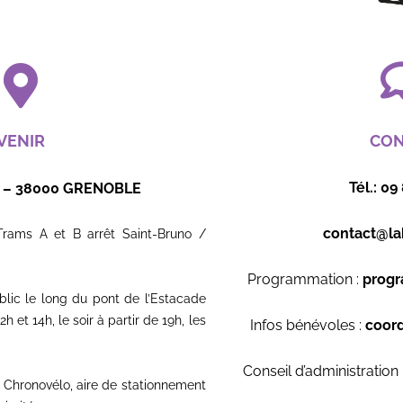
VENIR
CON
Tél.: 09
rt – 38000 GRENOBLE
contact@la
Trams A et B arrêt Saint-Bruno /
Programmation :
progr
lic le long du pont de l’Estacade
2h et 14h, le soir à partir de 19h, les
Infos bénévoles :
coord
Conseil d’administration 
e Chronovélo, aire de stationnement