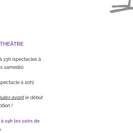
-THEÂTRE
à 23h (spectacles à
ns samedis)
spectacle à 20h)
nutes avant
le début
ation !
 à 19h les soirs de
e