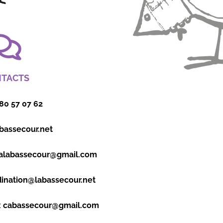
TACTS
 80 57 07 62
bassecour.net
alabassecour@gmail.com
ination@labassecour.net
:
cabassecour@gmail.com