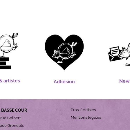
 artistes
News
Adhésion
Pros / Artistes
A BASSE COUR
Mentions légales
 rue Colbert
000 Grenoble