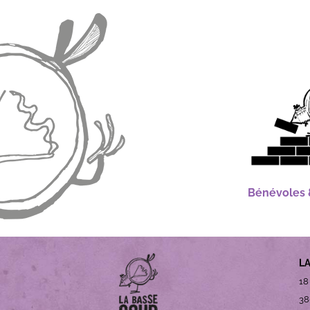
Bénévoles &
L
18
38