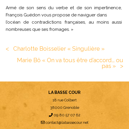
Armé de son sens du verbe et de son impertinence,
François Guédon vous propose de naviguer dans
l’océan de contradictions françaises, au moins aussi
nombreuses que ses fromages. »
Charlotte Boisselier « Singulière »
ᐸ
Marie Bô « On va tous être d’accord… ou
pas »
ᐳ
LA BASSE COUR
18 rue Colbert
38000 Grenoble
09 80 57 07 62
contact@labassecour.net