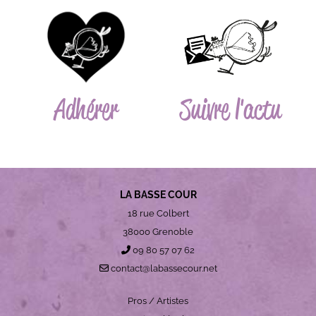
Adhérer
Suivre l'actu
LA BASSE COUR
18 rue Colbert
38000 Grenoble
09 80 57 07 62
contact@labassecour.net
Pros / Artistes