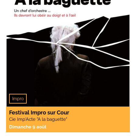
Impro
Festival Impro sur Cour
Cie Imp'Acte "A la baguette"
Dimanche 9 août