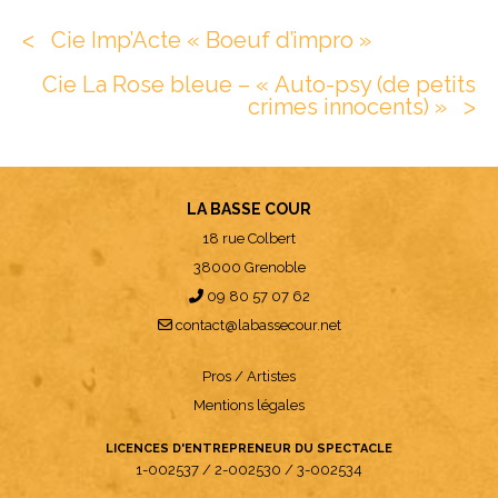
Cie Imp’Acte « Boeuf d’impro »
ᐸ
Cie La Rose bleue – « Auto-psy (de petits
crimes innocents) »
ᐳ
LA BASSE COUR
18 rue Colbert
38000 Grenoble
09 80 57 07 62
contact@labassecour.net
Pros / Artistes
Mentions légales
LICENCES D'ENTREPRENEUR DU SPECTACLE
1-002537
2-002530
3-002534