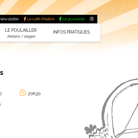
Newsletter
Le café-théâtre
Le poulailler
LE POULAILLER
INFOS PRATIQUES
Ateliers / stages
s
0
20h30
s