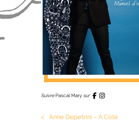
Suivre
Pascal Mary
sur
Anne Depetrini – A Côté
ᐸ