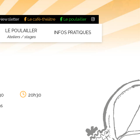
Newsletter
Le café-théâtre
Le poulailler
LE POULAILLER
INFOS PRATIQUES
Ateliers / stages
30
20h30
ns