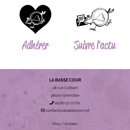
Adhérer
Suivre l'actu
LA BASSE COUR
18 rue Colbert
38000 Grenoble
09 80 57 07 62
contact@labassecour.net
Pros / Artistes