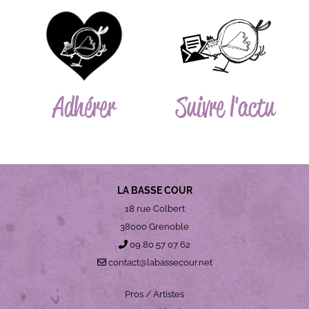
Adhérer
Suivre l'actu
LA BASSE COUR
18 rue Colbert
38000 Grenoble
09 80 57 07 62
contact@labassecour.net
Pros / Artistes