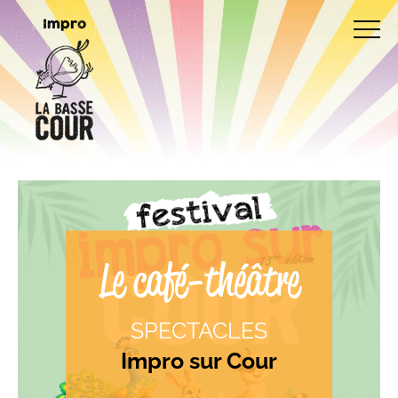
Arts de la scène
Impro
Le café-théâtre
SPECTACLES
Impro sur Cour