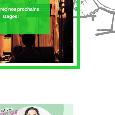
rez nos prochains
stages !