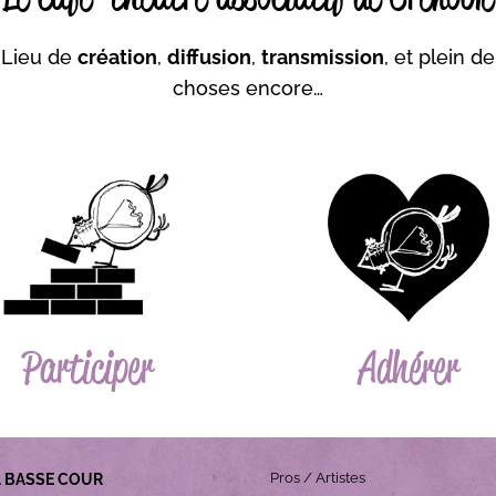
Lieu de
création
,
diffusion
,
transmission
, et plein de
choses encore…
Participer
Adhérer
Pros / Artistes
A BASSE COUR