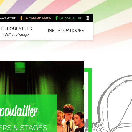
wsletter
Le café-théâtre
Le poulailler
LE POULAILLER
INFOS PRATIQUES
Ateliers / stages
poulailler
ERS & STAGES