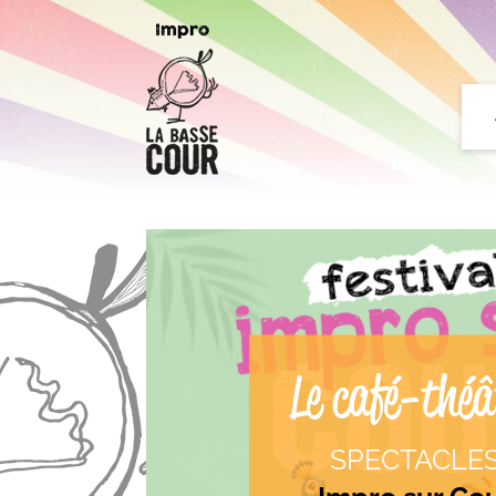
Impro
Le café-théâ
SPECTACLE