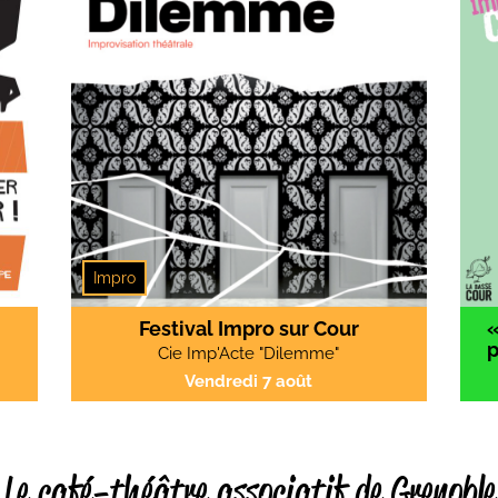
Impro
Festival Impro sur Cour
p
Cie Imp'Acte "Dilemme"
Vendredi 7 août
Le café-théâtre associatif de Grenoble