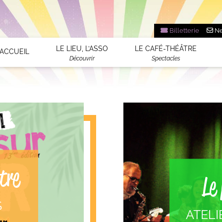
Billetterie
Ne
LE LIEU, L’ASSO
LE CAFÉ-THÉÂTRE
ACCUEIL
Découvrir
Spectacles
tre
Le 
S
ATELI