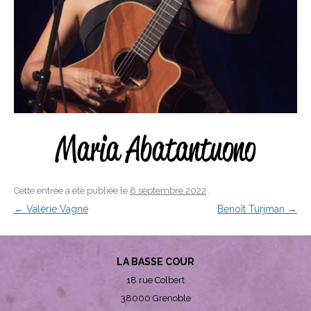
Maria Abatantuono
Cette entrée a été publiée le
8 septembre 2022
.
Navigation
←
Valérie Vagné
Benoît Turjman
→
des
articles
LA BASSE COUR
18 rue Colbert
38000 Grenoble