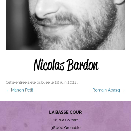
Nicolas Bardon
Cette entrée a été publiée le
28 juin 2021
.
Navigation
←
Manon Petit
Romain Abasq
→
des
articles
LA BASSE COUR
18 rue Colbert
38000 Grenoble