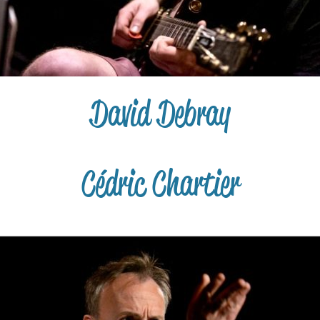
David Debray
Cédric Chartier